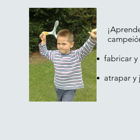
¡Aprende 
campeió
fabricar y
atrapar y