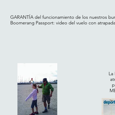
GARANTÍA del funcionamiento de los nuestros bu
Boomerang Passport: video del vuelo con atrapada,
La
at
p
ME