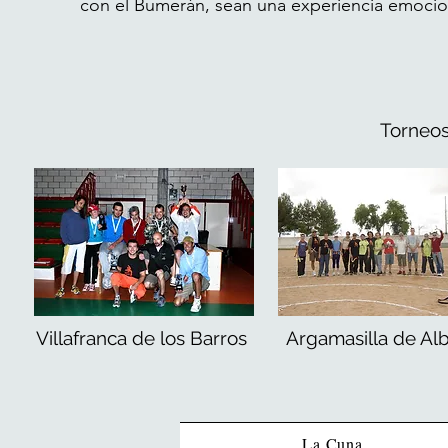
con el Bumerán, sean una experiencia emocion
Torneo
Villafranca de los Barros
Argamasilla de Al
La Cuna